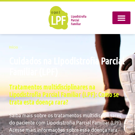
Início
›
Cuidados na Lipodistrofia Parcial
Familiar (LPF)
Tratamentos multidisciplinares na
Lipodistrofia Parcial Familiar (LPF): Como se
trata esta doença rara?
Saiba mais sobre os tratamentos multidisciplinares
do paciente com Lipodistrofia Parcial Familiar (LPF).
Acesse mais informações sobre essa doença rara.