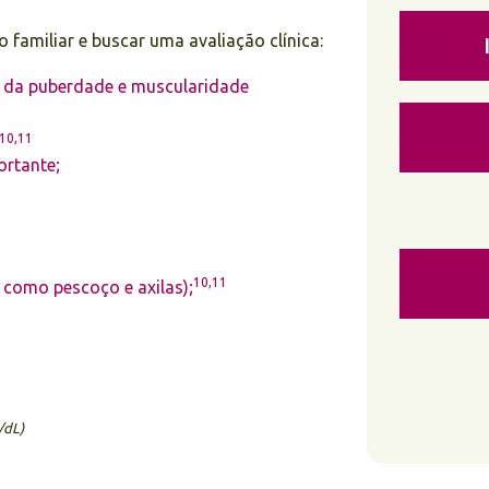
o familiar e buscar uma avaliação clínica:
a da puberdade e muscularidade
10,11
ortante;
10,11
 como pescoço e axilas);
/dL)