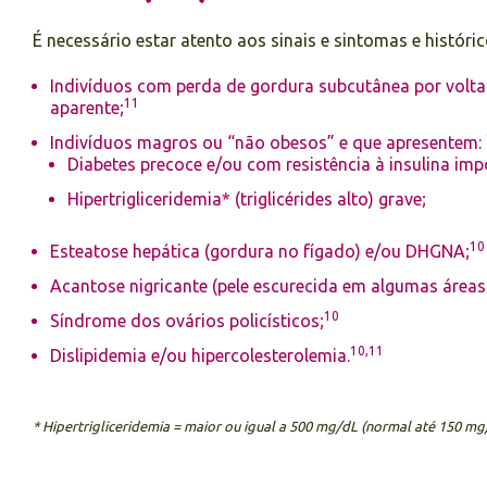
É necessário estar atento aos sinais e sintomas e históric
Indivíduos com perda de gordura subcutânea por volt
11
aparente;
Indivíduos magros ou “não obesos” e que apresentem:
Diabetes precoce e/ou com resistência à insulina imp
Hipertrigliceridemia* (triglicérides alto) grave;
10
Esteatose hepática (gordura no fígado) e/ou DHGNA;
Acantose nigricante (pele escurecida em algumas áreas
10
Síndrome dos ovários policísticos;
10,11
Dislipidemia e/ou hipercolesterolemia.
* Hipertrigliceridemia = maior ou igual a 500 mg/dL (normal até 150 mg