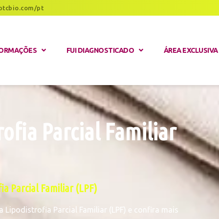
ptcbio.com/pt
FORMAÇÕES
FUI DIAGNOSTICADO
ÁREA EXCLUSIVA
ofia Parcial Familiar
ia Parcial Familiar (LPF)
ipodistrofia Parcial Familiar (LPF) e confira mais