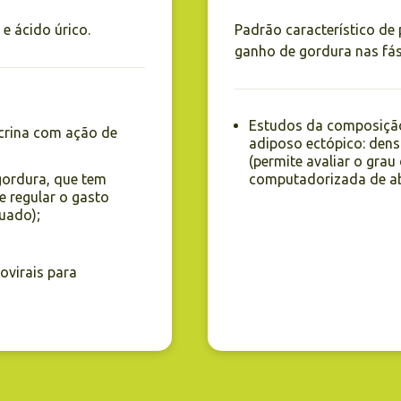
 e ácido úrico.
Padrão característico de 
ganho de gordura nas fás
Estudos da composição 
crina com ação de
adiposo ectópico: densi
(permite avaliar o grau
gordura, que tem
computadorizada de a
e regular o gasto
uado);
ovirais para