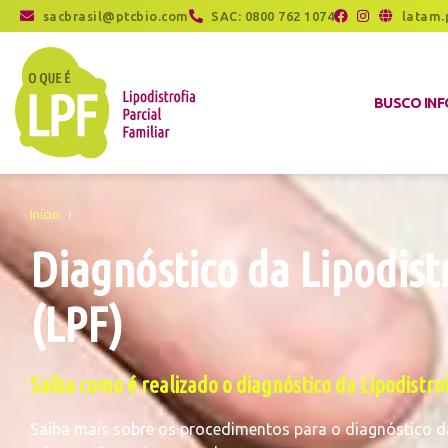
sacbrasil@ptcbio.com
SAC: 0800 762 1074
latam.
BUSCO IN
Início
›
Diagnóstico da Lipodistr
(LPF)
Saiba como é realizado o diagnóstico da Lipodistrof
Saiba mais sobre os procedimentos para o diagnóstico da L