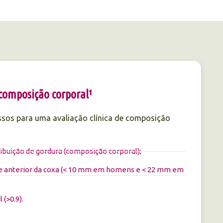
 composição corporal¹
ssos para uma avaliação clínica de composição
ribuição de gordura (composição corporal);
e anterior da coxa (< 10 mm em homens e < 22 mm em
 (>0.9).