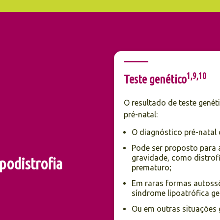
1,9,10
Teste genético
O resultado de teste genét
pré-natal:
O diagnóstico pré-natal
Pode ser proposto para 
gravidade, como distrof
podistrofia
prematuro;
Em raras formas autossô
síndrome lipoatrófica gen
Ou em outras situações 