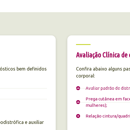
Avaliação Clínica de
nósticos bem definidos
Confira abaixo alguns pa
corporal:
Avaliar padrão de dist
Prega cutânea em fac
mulheres);
Relação cintura/quadril
distrófica e auxiliar