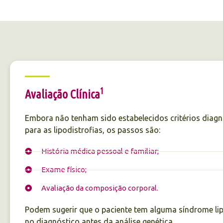
1
Avaliação Clínica
Embora não tenham sido estabelecidos critérios diag
para as lipodistrofias, os passos são:
História médica pessoal e familiar;
Exame físico;
Avaliação da composição corporal.
Podem sugerir que o paciente tem alguma síndrome lipo
no diagnóstico antes da análise genética.