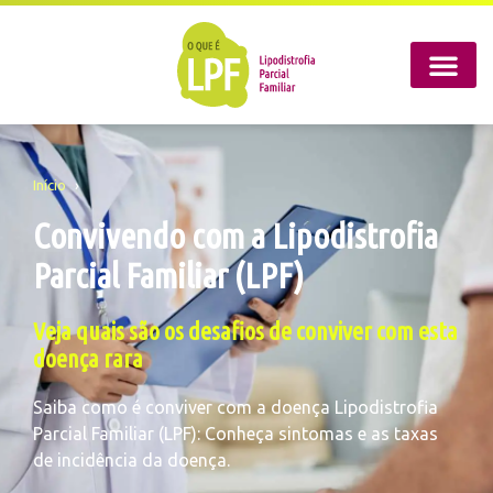
Início
›
Convivendo com a Lipodistrofia
Parcial Familiar (LPF)
Veja quais são os desafios de conviver com esta
doença rara
Saiba como é conviver com a doença Lipodistrofia
Parcial Familiar (LPF): Conheça sintomas e as taxas
de incidência da doença.